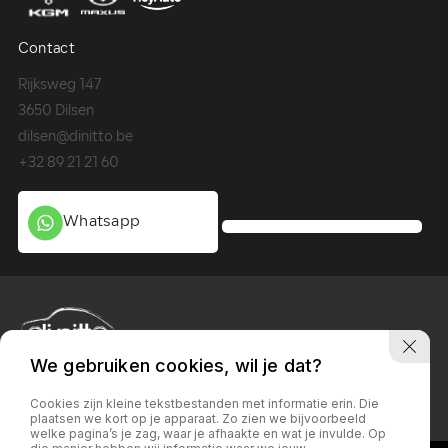
Contact
Co
Rijksweg 147
Me
3650 Dilsen
36
dilsen@dinitto.be
Ge
+32 89 21 21 60
+3
Whatsapp
We gebruiken cookies, wil je dat?
Privacy policy
Linkedin
Facebook
Instagram
Cookies zijn kleine tekstbestanden met informatie erin. Die
plaatsen we kort op je apparaat. Zo zien we bijvoorbeeld
welke pagina’s je zag, waar je afhaakte en wat je invulde. Op