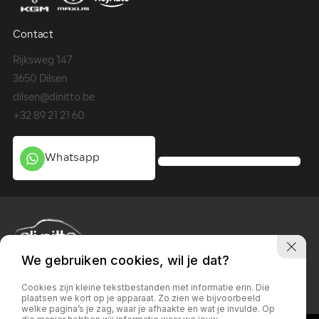
Contact
Co
Rijksweg 147
Me
3650 Dilsen
36
dilsen@dinitto.be
Ge
+32 89 21 21 60
+3
Whatsapp
We gebruiken cookies, wil je dat?
Privacy policy
Linkedin
Facebook
Instagram
Cookies zijn kleine tekstbestanden met informatie erin. Die
plaatsen we kort op je apparaat. Zo zien we bijvoorbeeld
welke pagina’s je zag, waar je afhaakte en wat je invulde. Op