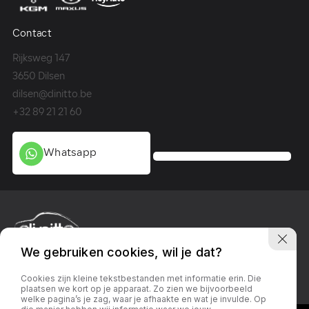
Contact
Co
Rijksweg 147
Me
3650 Dilsen
36
dilsen@dinitto.be
Ge
+32 89 21 21 60
+3
Whatsapp
We gebruiken cookies, wil je dat?
Privacy policy
Linkedin
Facebook
Instagram
Cookies zijn kleine tekstbestanden met informatie erin. Die
plaatsen we kort op je apparaat. Zo zien we bijvoorbeeld
welke pagina’s je zag, waar je afhaakte en wat je invulde. Op