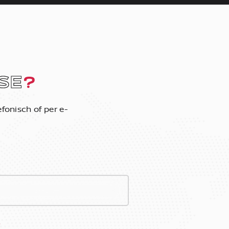
SE
?
fonisch of per e-
*