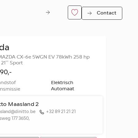
Contact
da
MAZDA CX-6e 5WGN EV 78kWh 258 hp
21'' Sport
90,-
ndstof
Elektrisch
Automaat
nsmissie
er
tto Maasland 2
sland@dinitto.be
+32 89 21 21 21
ksweg 177 3650,