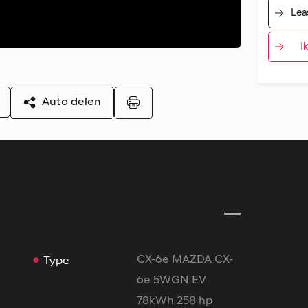
Lea
I
Auto delen
Type
CX-6e MAZDA CX-
6e 5WGN EV
78kWh 258 hp