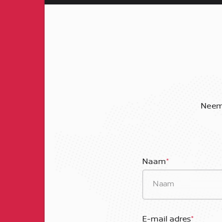
Neem 
Naam
*
E-mail adres
*