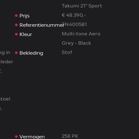
Takumi 21'' Sport
Prijs
€ 48.390,-
Referentienummer
TN400581
Kleur
Multi-tone Aero
Grey - Black
Bekleding
ng in
Stof
tleder
,
toel
,
Vermogen
258 PK