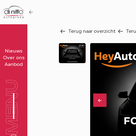
Terug naar overzicht
Teru
Home
Nieuws
Over ons
Nieuws
Aanbod
Over ons
Werken bij
MENU
Aanbod
Vergelijk
Favorieten
Verkocht