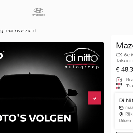
g naar overzicht
Maz
Diensten
CX-6e 
Faq
Takumi 
Fleet
€ 48.3
Autoverhuur
Bra
Tra
Werkplaats
Carrosseriecent
Di Ni
Contact
maa
Rij
Dilsen