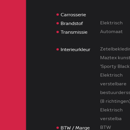
Carrosserie
Brandstof
Elektrisch
Transmissie
Automaat
Interieurkleur
Zetelbekledi
Maztex kuns
'Sporty Black'
Elektrisch
verstelbare
bestuurderss
(8 richtingen)
Elektrisch
verstelba
BTW / Marge
BTW