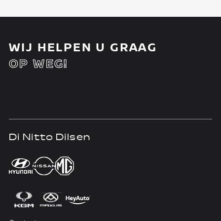
WIJ HELPEN U GRAAG
OP WEG!
Di Nitto Dilsen
D