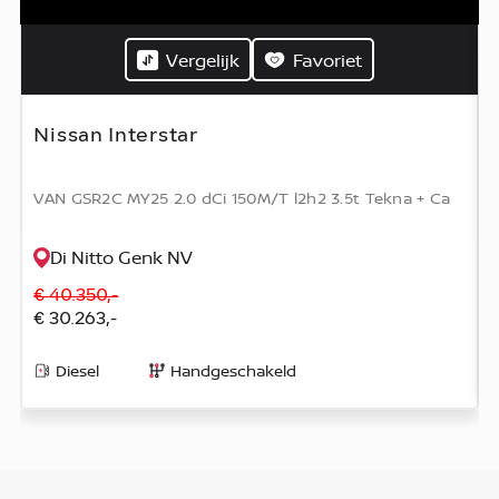
Vergelijk
Favoriet
Nissan Interstar
VAN GSR2C MY25 2.0 dCi 150M/T l2h2 3.5t Tekna + Ca
Di Nitto Genk NV
€ 40.350,-
€ 30.263,-
Diesel
Handgeschakeld