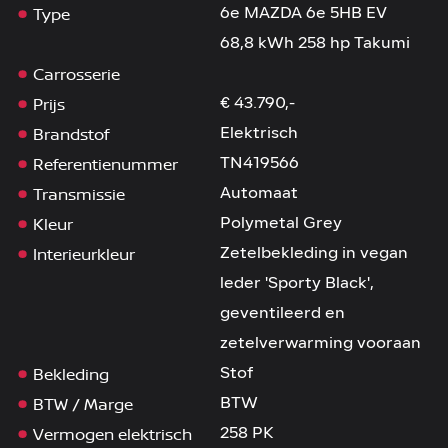
Type
6e MAZDA 6e 5HB EV
68,8 kWh 258 hp Takumi
Carrosserie
Prijs
€ 43.790,-
Brandstof
Elektrisch
Referentienummer
TN419566
Transmissie
Automaat
Kleur
Polymetal Grey
Interieurkleur
Zetelbekleding in vegan
leder 'Sporty Black',
geventileerd en
zetelverwarming vooraan
Bekleding
Stof
BTW / Marge
BTW
Vermogen elektrisch
258 PK