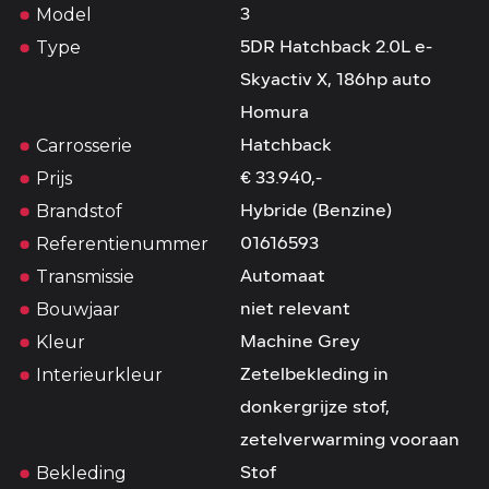
Model
3
Type
5DR Hatchback 2.0L e-
Skyactiv X, 186hp auto
Homura
Carrosserie
Hatchback
Prijs
€ 33.940,-
Brandstof
Hybride (Benzine)
Referentienummer
01616593
Transmissie
Automaat
Bouwjaar
niet relevant
Kleur
Machine Grey
Interieurkleur
Zetelbekleding in
donkergrijze stof,
zetelverwarming vooraan
Bekleding
Stof