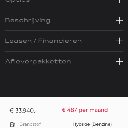
Beschrijving
Leasen / Financieren
Afleverpakketten
€ 33.940,-
€ 487 per maand
Brandstof
Hybride (Benzine)