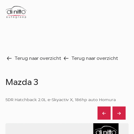
Home
Nieuws
Over ons
Werken bij
Aanbod
Terug naar overzicht
Terug naar overzicht
Vergelijk
Favorieten
Verkocht
Mazda 3
Diensten
Faq
Fleet
5DR Hatchback 2.0L e-Skyactiv X, 186hp auto Homura
Autoverhuur
Werkplaats
Carrosseriecenter
Contact