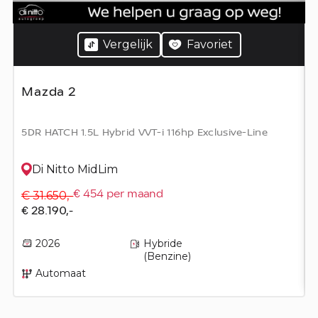
Vergelijk
Favoriet
Mazda 2
5DR HATCH 1.5L Hybrid VVT-i 116hp Exclusive-Line
Di Nitto MidLim
€ 31.650,-
€ 454 per maand
€ 28.190,-
2026
Hybride
(Benzine)
Automaat