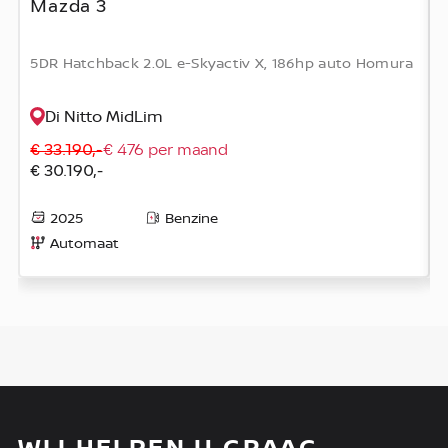
Mazda 3
5DR Hatchback 2.0L e-Skyactiv X, 186hp auto Homura
Di Nitto MidLim
€ 33.190,-
€ 476 per maand
€ 30.190,-
2025
Benzine
Automaat
WIJ HELPEN U GRAAG