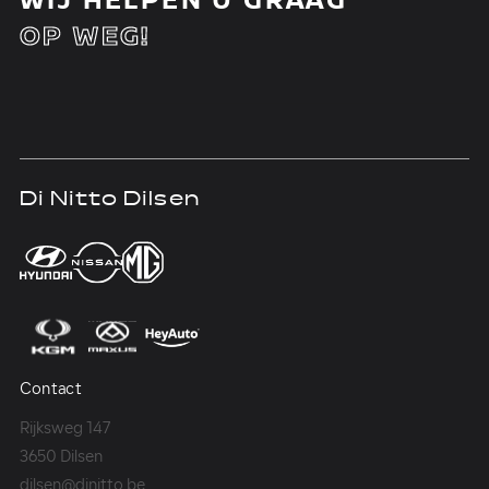
OP WEG!
Di Nitto Dilsen
D
Contact
Co
Rijksweg 147
Me
3650 Dilsen
36
dilsen@dinitto.be
Ge