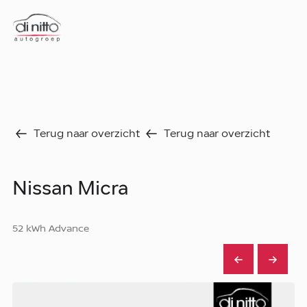
Home
Nieuws
Over ons
Werken bij
Terug naar overzicht
Terug naar overzicht
Aanbod
Vergelijk
Favorieten
Verkocht
Nissan Micra
Diensten
Faq
52 kWh Advance
Fleet
Autoverhuur
Werkplaats
Carrosseriecenter
Contact