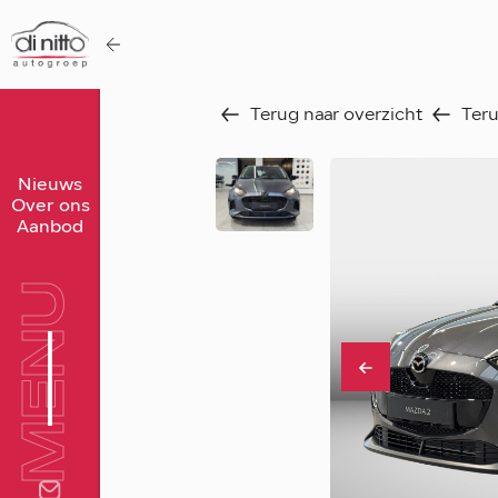
Terug naar overzicht
Teru
Home
Nieuws
Over ons
Nieuws
Aanbod
Over ons
MENU
Werken bij
Aanbod
Vergelijk
Favorieten
Verkocht