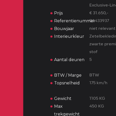
Exclusive-Li
Prijs
€ 31.650,-
Referentienummer
0A433937
Bouwjaar
niet relevant
Interieurkleur
Zetelbekledi
zwarte prem
stof
Aantal deuren
5
BTW / Marge
BTW
Topsnelheid
175 km/h
Gewicht
1105 KG
Max
450 KG
trekgewicht