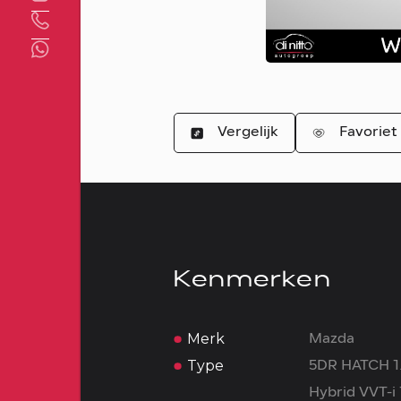
Direct contact
Vergelijk
Favoriet
Kenmerken
Merk
Mazda
Type
5DR HATCH 1
Hybrid VVT-i