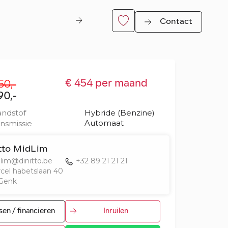
Contact
50,-
€ 454 per maand
90,-
ndstof
Hybride (Benzine)
Automaat
nsmissie
itto MidLim
lim@dinitto.be
+32 89 21 21 21
er
cel habetslaan 40
 Genk
sen / financieren
Inruilen