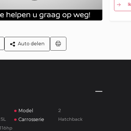
I
Auto delen
Model
2
Carrosserie
.5L
Hatchback
 116hp