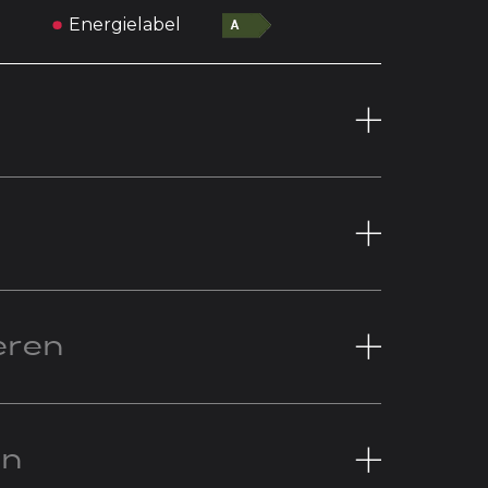
Energielabel
eren
en