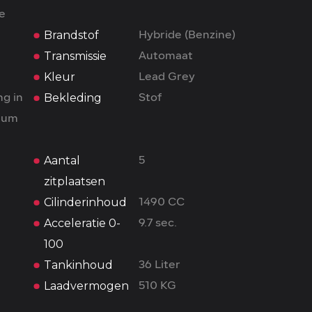
ne
Brandstof
Hybride (Benzine)
Transmissie
Automaat
Kleur
Lead Grey
Bekleding
ng in
Stof
ium
Aantal
5
zitplaatsen
Cilinderinhoud
1490 CC
Acceleratie 0-
9.7 sec.
100
Tankinhoud
36 Liter
Laadvermogen
510 KG