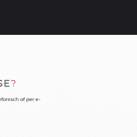
SE
?
fonisch of per e-