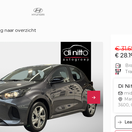
g naar overzicht
€ 31.6
Diensten
€ 28.1
Faq
Bra
Fleet
Tra
Autoverhuur
Di N
Werkplaats
mid
Carrosseriecent
Mar
3600,
Contact
Lea