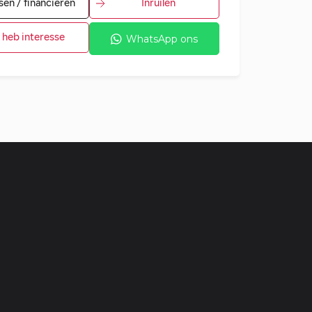
sen / financieren
Inruilen
k heb interesse
WhatsApp ons