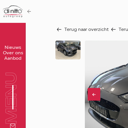
Terug naar overzicht
Teru
Home
Nieuws
Over ons
Nieuws
Aanbod
Over ons
MENU
Werken bij
Aanbod
Vergelijk
Favorieten
Verkocht