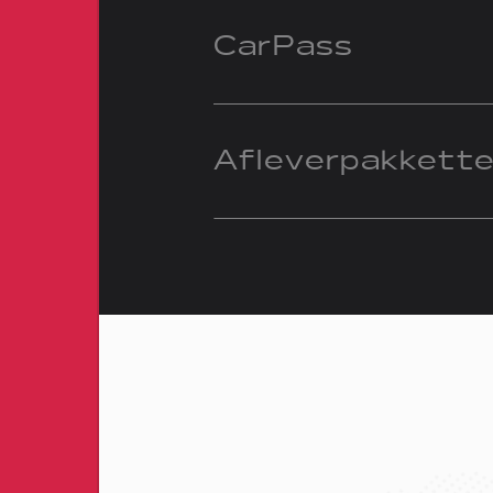
CarPass
Afleverpakkett