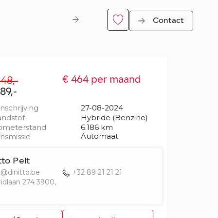
Contact
48,-
€ 464 per maand
89,-
inschrijving
27-08-2024
ndstof
Hybride (Benzine)
ometerstand
6.186 km
Automaat
nsmissie
er
tto Pelt
t@dinitto.be
+32 89 21 21 21
ridlaan 274 3900,