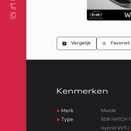
Direct contact
Vergelijk
Favoriet
Kenmerken
Merk
Mazda
Type
5DR HATCH 1
Hybrid VVT-i