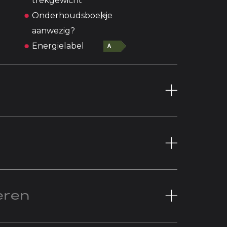
trekgewicht
Onderhoudsboekje
ja
aanwezig?
Energielabel
eren