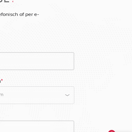
fonisch of per e-
m
*