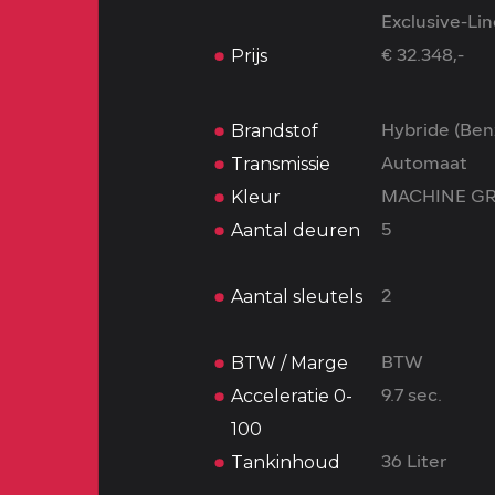
Exclusive-Li
Prijs
€ 32.348,-
Brandstof
Hybride (Ben
Transmissie
Automaat
Kleur
MACHINE G
Aantal deuren
5
Aantal sleutels
2
BTW / Marge
BTW
Acceleratie 0-
9.7 sec.
100
Tankinhoud
36 Liter