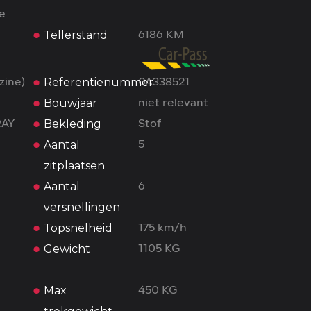
ne
Tellerstand
6186 KM
Referentienummer
zine)
0A338521
Bouwjaar
niet relevant
Bekleding
RAY
Stof
Aantal
5
zitplaatsen
Aantal
6
versnellingen
Topsnelheid
175 km/h
Gewicht
1105 KG
Max
450 KG