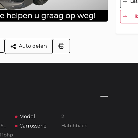
Lea
I
Auto delen
Model
2
Carrosserie
.5L
Hatchback
 116hp