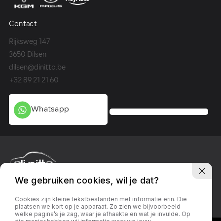
Contact
Co
Rijksweg 147
Me
3650 Dilsen
36
dilsen@dinitto.be
Ge
+32 89 21 21 60
+3
Whatsapp
We gebruiken cookies, wil je dat?
Privacy policy
Linkedin
Facebook
Instagram
Cookies zijn kleine tekstbestanden met informatie erin. Die
plaatsen we kort op je apparaat. Zo zien we bijvoorbeeld
welke pagina’s je zag, waar je afhaakte en wat je invulde. Op