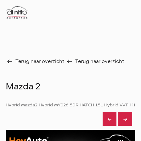
Home
Nieuws
Over ons
Werken bij
Terug naar overzicht
Terug naar overzicht
Aanbod
Vergelijk
Favorieten
Verkocht
Mazda 2
Diensten
Faq
Hybrid Mazda2 Hybrid MY026 5DR HATCH 1.5L Hybrid VVT-i 11
Fleet
Autoverhuur
Werkplaats
Carrosseriecenter
Contact