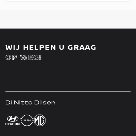
WIJ HELPEN U GRAAG
OP WEG!
Di Nitto Dilsen
D