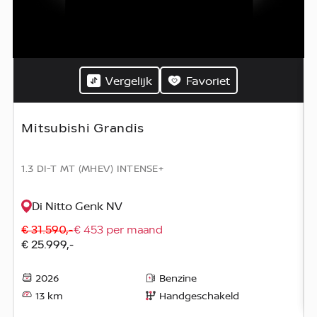
Vergelijk
Favoriet
Mitsubishi Grandis
1.3 DI-T MT (MHEV) INTENSE+
Di Nitto Genk NV
€ 31.590,-
€ 453 per maand
€ 25.999,-
2026
Benzine
13 km
Handgeschakeld