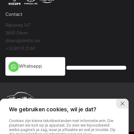
Contact
Co
Rijksweg 147
Me
3650 Dilsen
36
dilsen@dinitto.be
Ge
+32 89 21 21 60
+3
Whatsapp
We gebruiken cookies, wil je dat?
Privacy policy
Linkedin
Facebook
Instagram
Cookies zijn kleine tekstbestanden met informatie erin. Die
plaatsen we kort op je apparaat. Zo zien we bijvoorbeeld
welke pagina’s je zag, waar je afhaakte en wat je invulde. Op