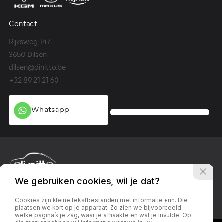
Contact
Co
Rijksweg 147
Me
3650 Dilsen
36
dilsen@dinitto.be
Ge
+32 89 21 21 60
+3
Whatsapp
We gebruiken cookies, wil je dat?
Privacy policy
Linkedin
Facebook
Instagram
Cookies zijn kleine tekstbestanden met informatie erin. Die
plaatsen we kort op je apparaat. Zo zien we bijvoorbeeld
welke pagina’s je zag, waar je afhaakte en wat je invulde. Op