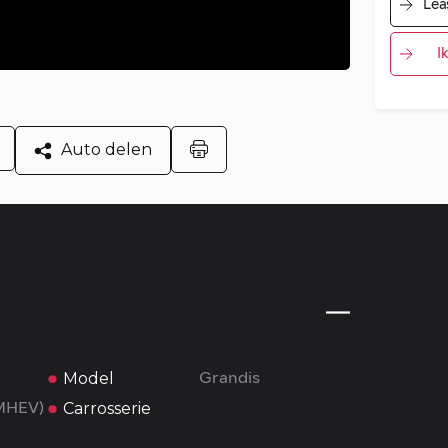
Lea
I
Auto delen
Model
Grandis
Carrosserie
(MHEV)