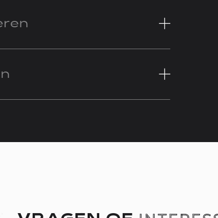
eren
en