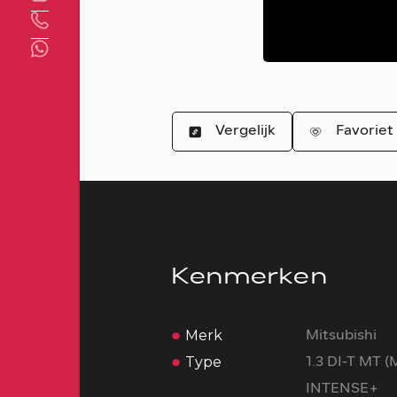
Direct contact
Vergelijk
Favoriet
Kenmerken
Merk
Mitsubishi
Type
1.3 DI-T MT 
INTENSE+