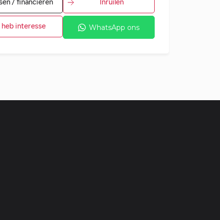
sen / financieren
Inruilen
k heb interesse
WhatsApp ons