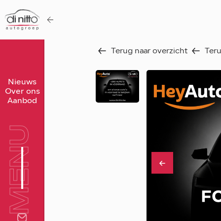
Terug naar overzicht
Teru
Home
Nieuws
Over ons
Nieuws
Aanbod
Over ons
MENU
Werken bij
Aanbod
Vergelijk
Favorieten
Verkocht