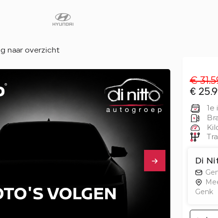
g naar overzicht
€ 31.5
Diensten
€ 25.9
Faq
1e 
Fleet
Bra
Kil
Autoverhuur
Tra
Werkplaats
Carrosseriecent
Di Ni
Gen
Contact
Me
Genk