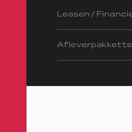
Leasen / Financi
Afleverpakkett