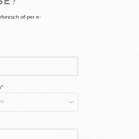
SE
?
fonisch of per e-
m
*