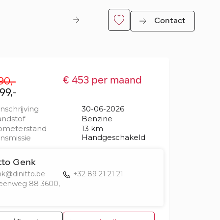
Contact
90,-
€ 453 per maand
99,-
inschrijving
30-06-2026
ndstof
Benzine
ometerstand
13 km
Handgeschakeld
nsmissie
er
tto Genk
k@dinitto.be
+32 89 21 21 21
eënweg 88 3600,