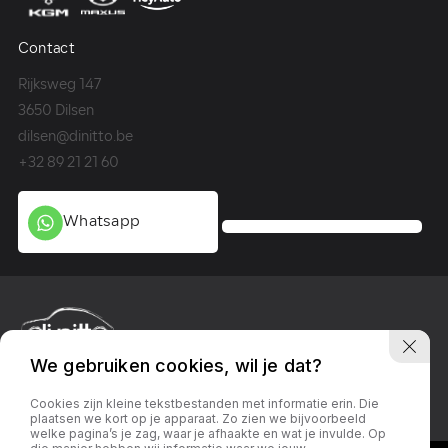
Contact
Co
Rijksweg 147
Me
3650 Dilsen
36
dilsen@dinitto.be
Ge
+32 89 21 21 60
+3
Whatsapp
We gebruiken cookies, wil je dat?
Privacy policy
Linkedin
Facebook
Instagram
Cookies zijn kleine tekstbestanden met informatie erin. Die
plaatsen we kort op je apparaat. Zo zien we bijvoorbeeld
welke pagina’s je zag, waar je afhaakte en wat je invulde. Op