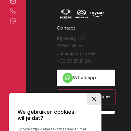
Direct contact
Contact
Rijksweg 147
3650 Dilsen
dilsen@dinitto.be
+32 89 21 21 60
Whatsapp
Contactinformatie
We gebruiken cookies,
wil je dat?
Cookies zijn kleine tekstbestanden met