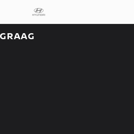
 GRAAG
Diensten
Faq
Fleet
Autoverhuur
Werkplaats
Carrosseriecent
Contact