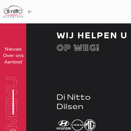
WIJ HELPEN U
OP WEG!
Home
Nieuws
Over ons
Nieuws
Aanbod
Over ons
Werken bij
MENU
Aanbod
Di Nitto
Vergelijk
Dilsen
Favorieten
Verkocht