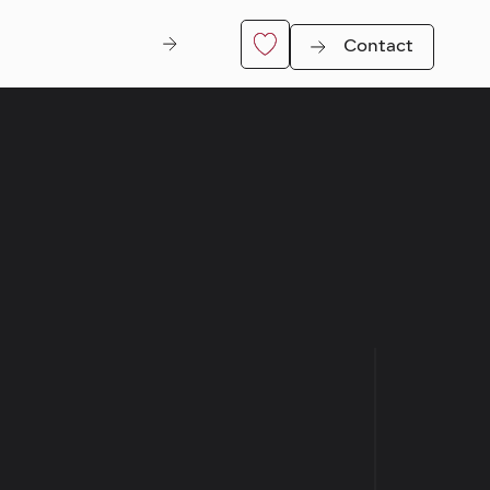
Contact
Di Nitt
er
Genk