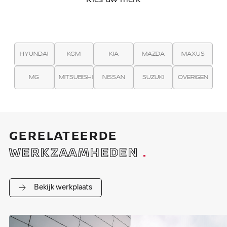
HYUNDAI
KGM
KIA
MAZDA
MAXUS
MG
MITSUBISHI
NISSAN
SUZUKI
OVERIGEN
GERELATEERDE
WERKZAAMHEDEN
.
Bekijk werkplaats