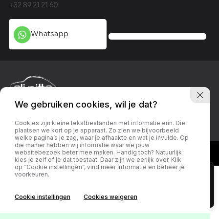
+32 89 21 21 60
+3
Whatsapp
We gebruiken cookies, wil je dat?
Privacy policy
Linkedin
Facebook
Instagram
Cookies zijn kleine tekstbestanden met informatie erin. Die
plaatsen we kort op je apparaat. Zo zien we bijvoorbeeld
welke pagina’s je zag, waar je afhaakte en wat je invulde. Op
die manier hebben wij informatie waar we jouw
websitebezoek beter mee maken. Handig toch? Natuurlijk
kies je zelf of je dat toestaat. Daar zijn we eerlijk over. Klik
×
op “Cookie instellingen”, vind meer informatie en beheer je
voorkeuren.
U kunt deze website als app toevoegen aan uw
telefoon. Klik op
en kies "Voeg toe aan
beginscherm".
Cookie instellingen
Cookies weigeren