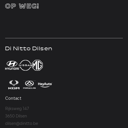
OP WEG!
Di Nitto Dilsen
D
Contact
Co
Rijksweg 147
Me
3650 Dilsen
36
dilsen@dinitto.be
Ge