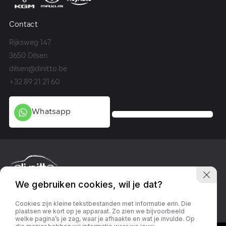
Contact
Co
Rijksweg 147
Me
3650 Dilsen
36
dilsen@dinitto.be
Ge
+32 89 21 21 60
+3
Whatsapp
We gebruiken cookies, wil je dat?
Privacy policy
Linkedin
Facebook
Instagram
Cookies zijn kleine tekstbestanden met informatie erin. Die
plaatsen we kort op je apparaat. Zo zien we bijvoorbeeld
welke pagina’s je zag, waar je afhaakte en wat je invulde. Op