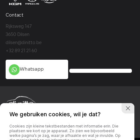
Contact
Co
Rijksweg 147
Me
3650 Dilsen
36
dilsen@dinitto.be
Ge
+32 89 21 21 60
+3
Whatsapp
We gebruiken cookies, wil je dat?
Privacy policy
Linkedin
Facebook
Instagram
Cookies zijn kleine tekstbestanden met informatie erin. Die
plaatsen we kort op je apparaat. Zo zien we bijvoorbeeld
welke pagina’s je zag, waar je afhaakte en wat je invulde. Op