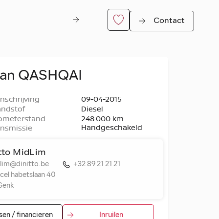
Contact
san QASHQAI
inschrijving
09-04-2015
ndstof
Diesel
ometerstand
248.000 km
Handgeschakeld
nsmissie
itto MidLim
er
lim@dinitto.be
+32 89 21 21 21
cel habetslaan 40
Genk
sen / financieren
Inruilen