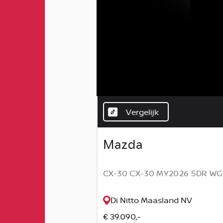
Vergelijk
Mazda
CX-30 CX-30 MY2026 5DR WGN 
Di Nitto Maasland NV
€ 39.090,-