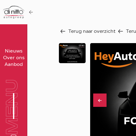
Terug naar overzicht
Teru
Home
Nieuws
Over ons
Nieuws
Aanbod
Over ons
Werken bij
MENU
Aanbod
Vergelijk
Favorieten
Verkocht