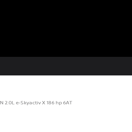
2.0L e-Skyactiv X 186 hp 6AT