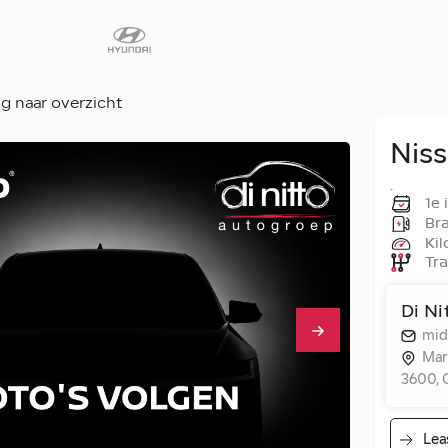
g naar overzicht
Nis
Diensten
.
Faq
1e 
Bra
Fleet
Kil
Tra
Autoverhuur
Werkplaats
Di N
Carrosseriecent
mid
Contact
Mar
3600, 
Lea