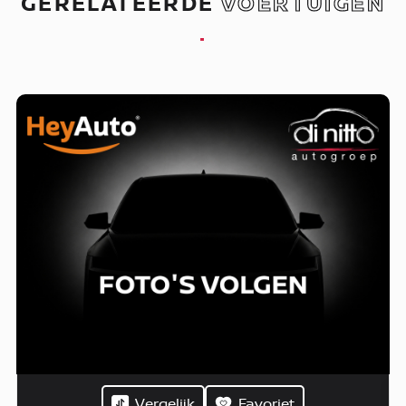
GERELATEERDE
VOERTUIGEN
.
Vergelijk
Favoriet