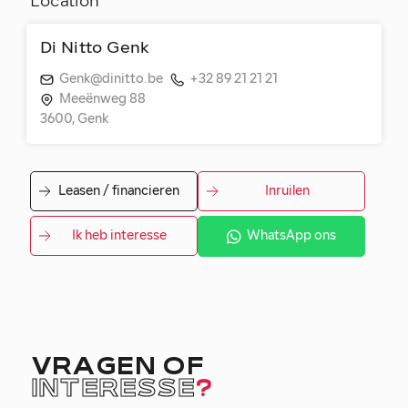
Location
Di Nitto Genk
Genk@dinitto.be
+32 89 21 21 21
Meeënweg 88
3600, Genk
Leasen / financieren
Inruilen
Ik heb interesse
WhatsApp ons
VRAGEN OF
INTERESSE
?