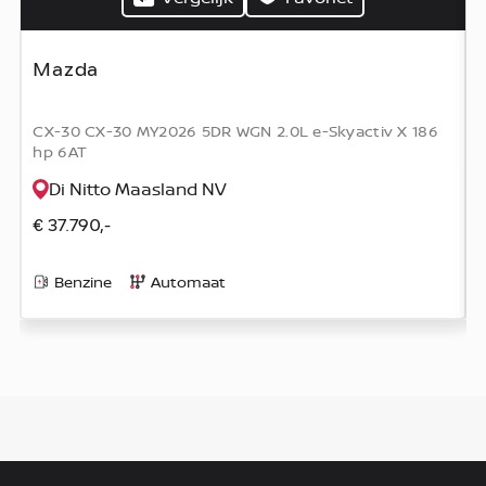
Mazda
CX-30 CX-30 MY2026 5DR WGN 2.0L e-Skyactiv X 186
hp 6AT
Di Nitto Maasland NV
€ 37.790,-
Benzine
Automaat