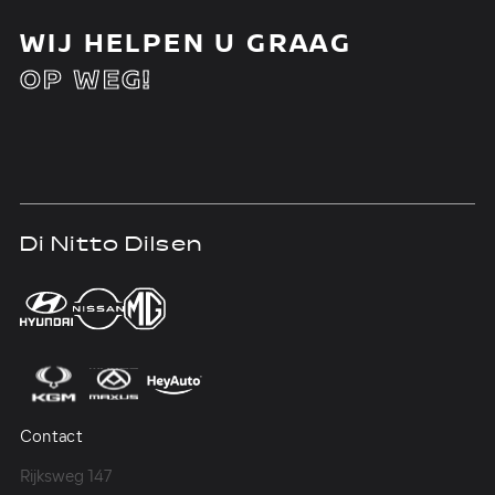
WIJ HELPEN U GRAAG
OP WEG!
Di Nitto Dilsen
D
Contact
Co
Rijksweg 147
Me