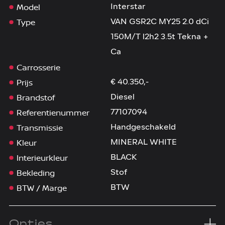
Model
Interstar
Type
VAN GSR2C MY25 2.0 dCi
150M/T l2h2 3.5t Tekna +
Ca
Carrosserie
Prijs
€ 40.350,-
Brandstof
Diesel
Referentienummer
77107094
Transmissie
Handgeschakeld
Kleur
MINERAL WHITE
Interieurkleur
BLACK
Bekleding
Stof
BTW / Marge
BTW
Opties