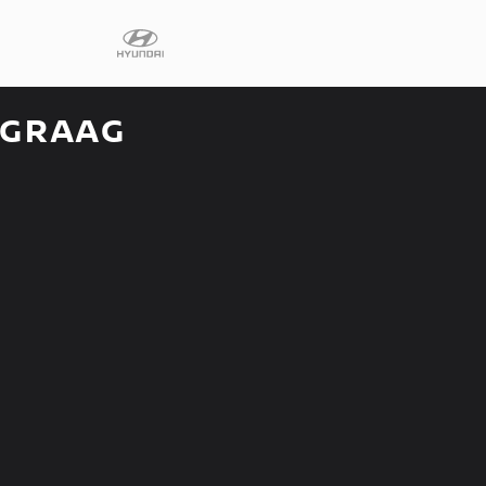
 GRAAG
Diensten
Faq
Fleet
Autoverhuur
Werkplaats
Carrosseriecent
Contact