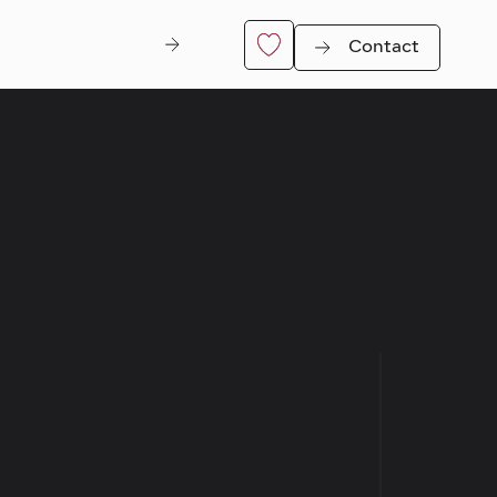
Contact
Di Nitt
er
Genk