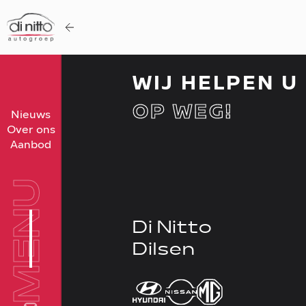
WIJ HELPEN U
OP WEG!
Home
Nieuws
Over ons
Nieuws
Aanbod
Over ons
Werken bij
MENU
Aanbod
Di Nitto
Vergelijk
Dilsen
Favorieten
Verkocht