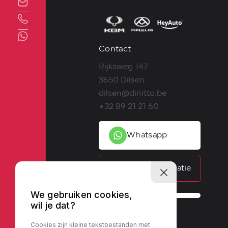
Direct contact
Contact
Rijksweg 147
3650 Dilsen
dilsen@dinitto.be
+32 89 21 21 60
Whatsapp
Contactinformatie
We gebruiken cookies,
wil je dat?
Cookies zijn kleine tekstbestanden met