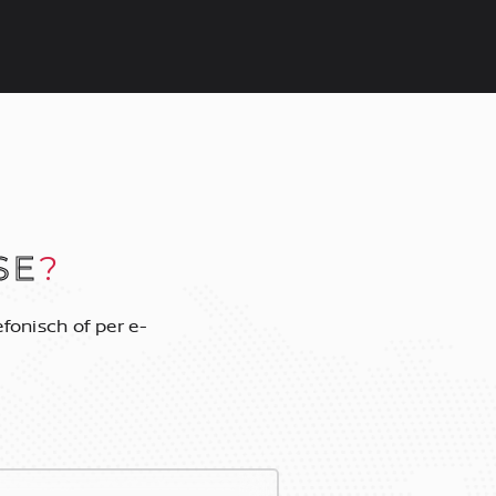
SE
?
fonisch of per e-