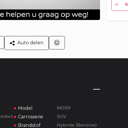
I
Auto delen
Model
MGS9
Carrosserie
omfort
SUV
Brandstof
Hybride (Benzine)