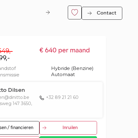
Contact
649,-
€ 640 per maand
99,-
ndstof
Hybride (Benzine)
Automaat
nsmissie
tto Dilsen
sen@dinitto.be
+32 89 21 21 60
er
ksweg 147 3650,
sen / financieren
Inruilen