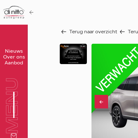
Terug naar overzicht
Teru
Home
Nieuws
Over ons
Nieuws
Aanbod
Over ons
MENU
Werken bij
Aanbod
Vergelijk
Favorieten
Verkocht