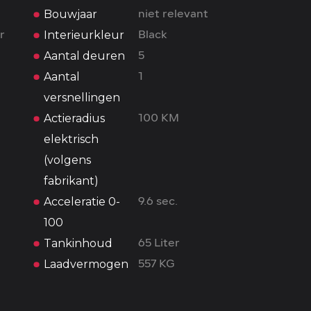
Bouwjaar
niet relevant
Interieurkleur
r
Black
Aantal deuren
5
Aantal
1
versnellingen
Actieradius
100 KM
elektrisch
(volgens
fabrikant)
Acceleratie 0-
9.6 sec.
100
Tankinhoud
65 Liter
Laadvermogen
557 KG