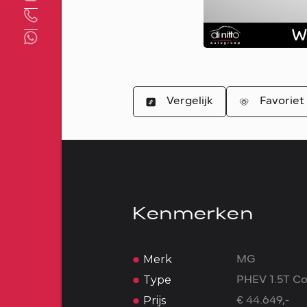
Direct contact
Vergelijk
Favoriet
Kenmerken
Merk
MG
Type
PHEV 1.5T C
Prijs
€ 44.649,-