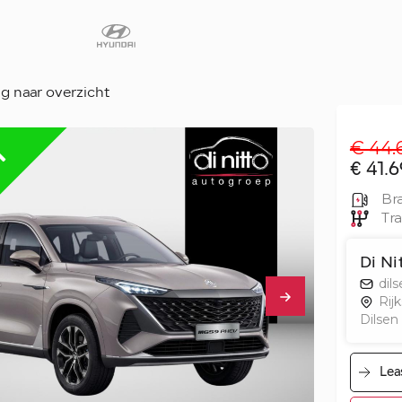
g naar overzicht
€ 44.
Diensten
€ 41.6
Faq
Bra
Fleet
Tra
Autoverhuur
Di Ni
Werkplaats
dil
Carrosseriecent
Rij
Dilsen
Contact
Lea