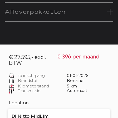
Afleverpakketten
€ 27.595,- excl.
€ 396 per maand
BTW
1e inschrijving
01-01-2026
Brandstof
Benzine
Kilometerstand
5 km
Automaat
Transmissie
Location
Di Nitto MidLim