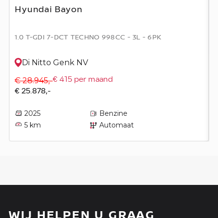
Hyundai Bayon
1.0 T-GDI 7-DCT TECHNO 998CC - 3L - 6PK
Di Nitto Genk NV
€ 28.945,-
€ 415 per maand
€ 25.878,-
2025
Benzine
5 km
Automaat
WIJ HELPEN U GRAAG