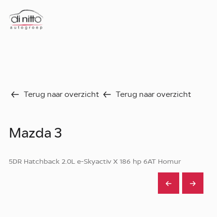
Home
Nieuws
Over ons
Werken bij
Aanbod
Terug naar overzicht
Terug naar overzicht
Vergelijk
Favorieten
Verkocht
Mazda 3
Diensten
Faq
Fleet
5DR Hatchback 2.0L e-Skyactiv X 186 hp 6AT Homur
Autoverhuur
Werkplaats
Carrosseriecenter
Contact