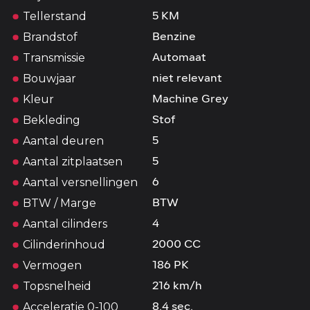
Tellerstand
5 KM
Brandstof
Benzine
Transmissie
Automaat
Bouwjaar
niet relevant
Kleur
Machine Grey
Bekleding
Stof
Aantal deuren
5
Aantal zitplaatsen
5
Aantal versnellingen
6
BTW / Marge
BTW
Aantal cilinders
4
Cilinderinhoud
2000 CC
Vermogen
186 PK
Topsnelheid
216 km/h
Acceleratie 0-100
8.4 sec.