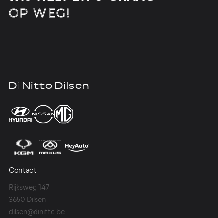
OP WEG!
Di Nitto Dilsen
D
Contact
Co
Rijksweg 147
Me
3650 Dilsen
36
dilsen@dinitto.be
Ge