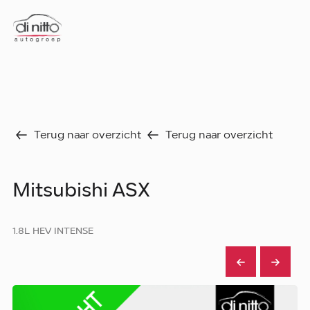
Home
Nieuws
Over ons
Werken bij
Aanbod
Terug naar overzicht
Terug naar overzicht
Vergelijk
Favorieten
Verkocht
Mitsubishi ASX
Diensten
Faq
Fleet
1.8L HEV INTENSE
Autoverhuur
Werkplaats
Carrosseriecenter
Contact