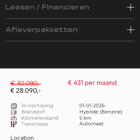
Leasen / Financieren
Afleverpakketten
€ 30.090,-
€ 431 per maand
€ 28.090,-
1e inschrijving
01-01-2026
Brandstof
Hybride (Benzine)
Kilometerstand
5 km
Automaat
Transmissie
Location