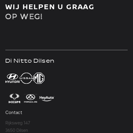
WIJ HELPEN U GRAAG
OP WEG!
Di Nitto Dilsen
D
Contact
Co
Rijksweg 147
Me
3650 Dilsen
36