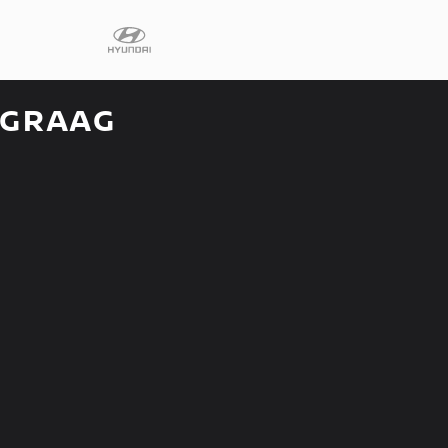
 GRAAG
Diensten
Faq
Fleet
Autoverhuur
Werkplaats
Carrosseriecent
Contact