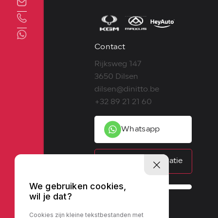
Direct contact
Contact
Rijksweg 147
3650 Dilsen
dilsen@dinitto.be
+32 89 21 21 60
Whatsapp
Contactinformatie
We gebruiken cookies,
wil je dat?
Cookies zijn kleine tekstbestanden met