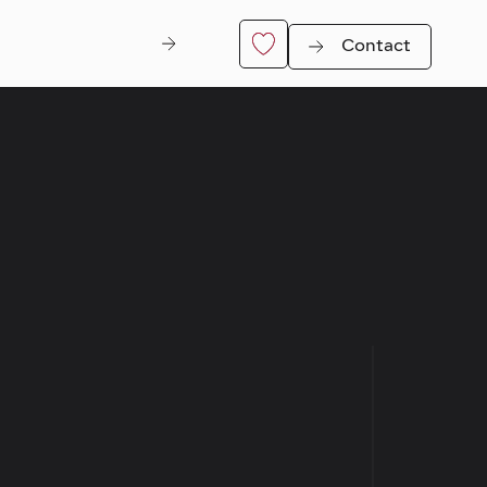
Contact
Di Nitt
er
Genk