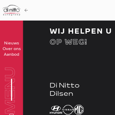
WIJ HELPEN U
OP WEG!
Home
Nieuws
Over ons
Nieuws
Aanbod
Over ons
Werken bij
MENU
Aanbod
Di Nitto
Vergelijk
Dilsen
Favorieten
Verkocht