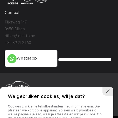
Contact
Co
Rijksweg 147
Me
3650 Dilsen
36
dilsen@dinitto.be
Ge
+32 89 21 21 60
+3
Whatsapp
We gebruiken cookies, wil je dat?
Privacy policy
Linkedin
Facebook
Instagram
Cookies zijn kleine tekstbestanden met informatie erin. Die
plaatsen we kort op je apparaat. Zo zien we bijvoorbeeld
welke pagina’s je zag, waar je afhaakte en wat je invulde. Op