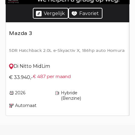
Vergelijk
Favoriet
Mazda 3
5DR Hatchback 2.0L e-Skyactiv X, 186hp auto Homura
Di Nitto MidLim
€ 33.940,-
€ 487 per maand
2026
Hybride
(Benzine)
Automaat