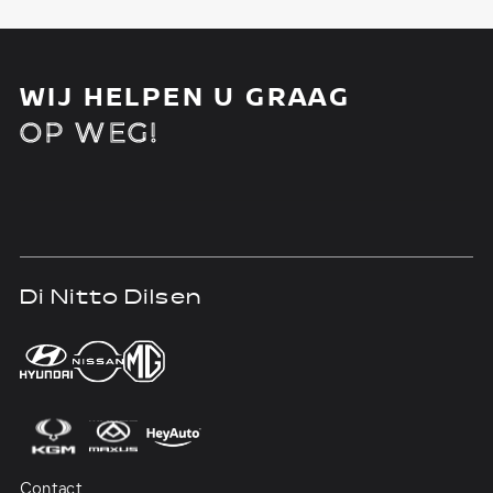
WIJ HELPEN U GRAAG
OP WEG!
Di Nitto Dilsen
D
Contact
Co