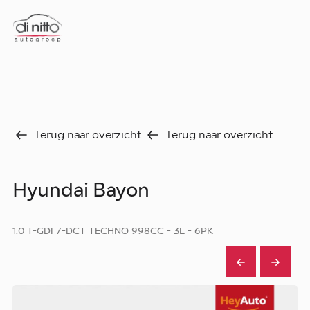
Home
Nieuws
Over ons
Werken bij
Aanbod
Terug naar overzicht
Terug naar overzicht
Vergelijk
Favorieten
Verkocht
Hyundai Bayon
Diensten
Faq
Fleet
1.0 T-GDI 7-DCT TECHNO 998CC - 3L - 6PK
Autoverhuur
Werkplaats
Carrosseriecenter
Contact