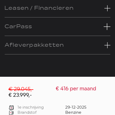
Leasen / Financieren
CarPass
Afleverpakketten
€ 29.045,-
€ 416 per maand
€ 23.999,-
1e inschrijving
29-12-2025
Brandstof
Benzine