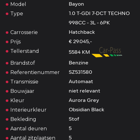
Model
Bayon
Type
1.0 T-GDI 7-DCT TECHNO
998CC - 3L - 6PK
Carrosserie
Hatchback
Prijs
€ 29.045,-
Tellerstand
5584 KM
Brandstof
Benzine
Referentienummer
SZ531580
Transmissie
Automaat
Bouwjaar
niet relevant
Kleur
Aurora Grey
Interieurkleur
Obsidian Black
Bekleding
Stof
Aantal deuren
5
Aantal zitplaatsen
5