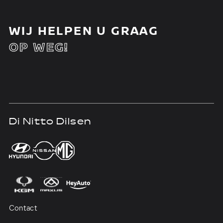
WIJ HELPEN U GRAAG
OP WEG!
Di Nitto Dilsen
D
Contact
Co