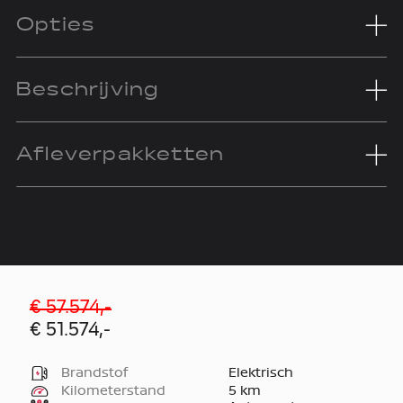
Opties
Beschrijving
Afleverpakketten
€ 57.574,-
€ 51.574,-
Brandstof
Elektrisch
Kilometerstand
5 km