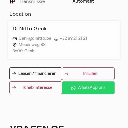
Automaat
Transmissie
Location
Di Nitto Genk
Genk@dinitto.be
+32 89 21 21 21
Meeënweg 88
3600, Genk
Leasen / financieren
Inruilen
Ik heb interesse
WhatsApp ons