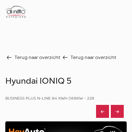
Home
Nieuws
Over ons
Werken bij
Terug naar overzicht
Terug naar overzicht
Aanbod
Vergelijk
Favorieten
Verkocht
Hyundai IONIQ 5
Diensten
Faq
BUSINESS PLUS N-LINE 84 KWH (168KW - 228
Fleet
Autoverhuur
Werkplaats
Carrosseriecenter
Contact