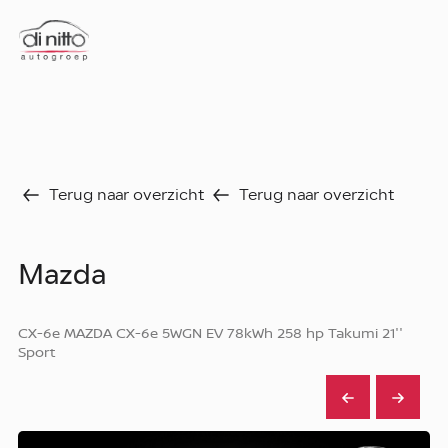
Home
Nieuws
Over ons
Werken bij
Terug naar overzicht
Terug naar overzicht
Aanbod
Vergelijk
Favorieten
Verkocht
Mazda
Diensten
Faq
CX-6e MAZDA CX-6e 5WGN EV 78kWh 258 hp Takumi 21''
Fleet
Sport
Autoverhuur
Werkplaats
Carrosseriecenter
Contact