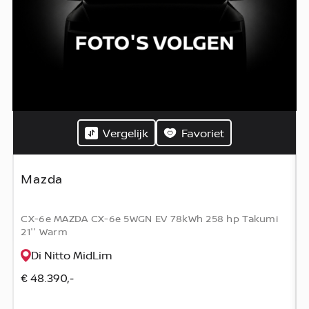
Vergelijk
Favoriet
Mazda
CX-6e MAZDA CX-6e 5WGN EV 78kWh 258 hp Takumi
21'' Warm
Di Nitto MidLim
€ 48.390,-