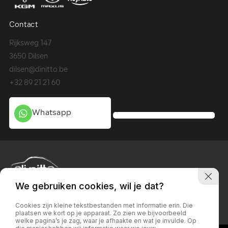
Contact
Co
Rijksweg 147
Me
3650 Dilsen
36
dilsen@dinitto.be
Ge
+32 89 21 21 60
+3
Whatsapp
We gebruiken cookies, wil je dat?
Privacy policy
Linkedin
Facebook
Instagram
Cookies zijn kleine tekstbestanden met informatie erin. Die
plaatsen we kort op je apparaat. Zo zien we bijvoorbeeld
welke pagina’s je zag, waar je afhaakte en wat je invulde. Op