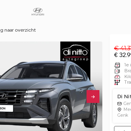
g naar overzicht
€ 41.3
Diensten
€ 32.9
Faq
1e 
Fleet
Bra
Kil
Autoverhuur
Tra
Werkplaats
Carrosseriecent
Di Ni
Gen
Contact
Me
Genk