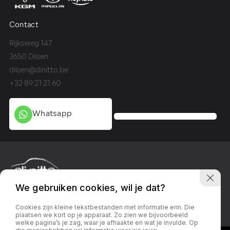
Contact
Co
Rijksweg 147
Me
3650 Dilsen
36
dilsen@dinitto.be
Ge
+32 89 21 21 60
+3
Whatsapp
We gebruiken cookies, wil je dat?
Privacy policy
Linkedin
Facebook
Instagram
Cookies zijn kleine tekstbestanden met informatie erin. Die
plaatsen we kort op je apparaat. Zo zien we bijvoorbeeld
welke pagina’s je zag, waar je afhaakte en wat je invulde. Op