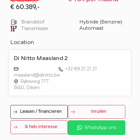
€ 60.389,-
Brandstof
Hybride (Benzine)
Automaat
Transmissie
Location
Di Nitto Maasland 2
+32 89 21 21 21
maasland@dinitto.be
Rijksweg 177
3650, Dilsen
Leasen / financieren
Inruilen
Ik heb interesse
WhatsApp ons