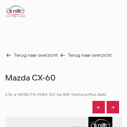
Home
Nieuws
Over ons
Werken bij
Aanbod
Terug naar overzicht
Terug naar overzicht
Vergelijk
Favorieten
Verkocht
Mazda CX-60
Diensten
Faq
Fleet
2.5L e-SKYACTIV PHEV 327 hp 8AT Homura Plus AWD
Autoverhuur
Werkplaats
Carrosseriecenter
Contact