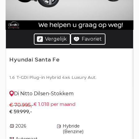
Vergelijk
Favoriet
Hyundai Santa Fe
1.6 T-GDi Plug-in Hybrid 4x4 Luxury Aut.
Di Nitto Dilsen-Stokkem
€ 70.995,-
€ 1.018 per maand
€ 59.999,-
2026
Hybride
(Benzine)
Automaat