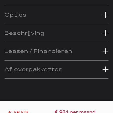
Opties
Beschrijving
Leasen / Financieren
Afleverpakketten
€ 68.619,-
€ 984 per maand