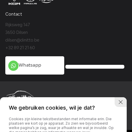
Contact
Co
Rijksweg 147
Me
3650 Dilsen
36
dilsen@dinitto.be
Ge
+32 89 21 21 60
+3
Whatsapp
We gebruiken cookies, wil je dat?
Privacy policy
Linkedin
Facebook
Instagram
Cookies zijn kleine tekstbestanden met informatie erin. Die
plaatsen we kort op je apparaat. Zo zien we bijvoorbeeld
welke pagina’s je zag, waar je afhaakte en wat je invulde. Op