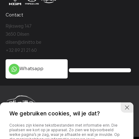
Contact
Co
Rijksweg 147
Me
3650 Dilsen
36
dilsen@dinitto.be
Ge
+32 89 21 21 60
+3
Whatsapp
We gebruiken cookies, wil je dat?
Privacy policy
Linkedin
Facebook
Instagram
Cookies zijn kleine tekstbestanden met informatie erin. Die
plaatsen we kort op je apparaat. Zo zien we bijvoorbeeld
welke pagina’s je zag, waar je afhaakte en wat je invulde. Op