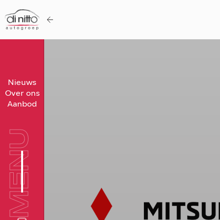
Home
Nieuws
Over ons
Nieuws
Aanbod
Over ons
Werken bij
MENU
Aanbod
Vergelijk
Favorieten
Verkocht