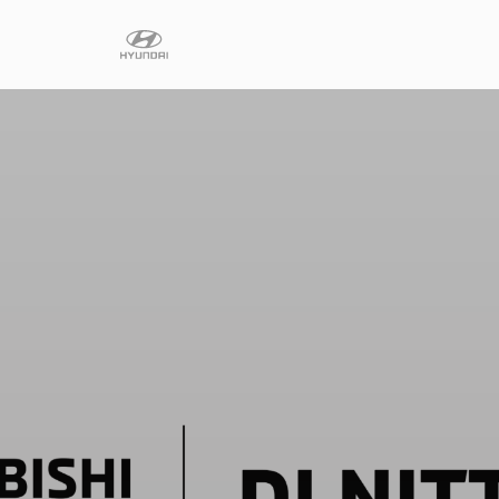
Diensten
Faq
Fleet
Autoverhuur
Werkplaats
Carrosseriecent
Contact