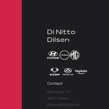
Di Nitto
Dilsen
Contact
Rijksweg 147
3650 Dilsen
dilsen@dinitto.be