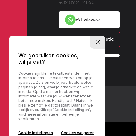
+32 89 21 21 60
Whatsapp
Contactinformatie
We gebruiken cookies,
wil je dat?
Cookies zijn kleine tekstbestanden met
informatie erin. Die plaatsen we kort op je
apparaat. Zo zien we bijvoorbeeld welke
pagina’s je zag, waar je afhaakte en wat je
invulde. Op die manier hebben wij
informatie waar we jouw websitebezoek
beter mee maken. Handig toch? Natuurlijk
kies je zelf of je dat toestaat. Daar zijn we
eerlijk over. Klik op “Cookie instellingen”,
vind meer informatie en beheer je
voorkeuren.
Cookie instellingen
Cookies weigeren