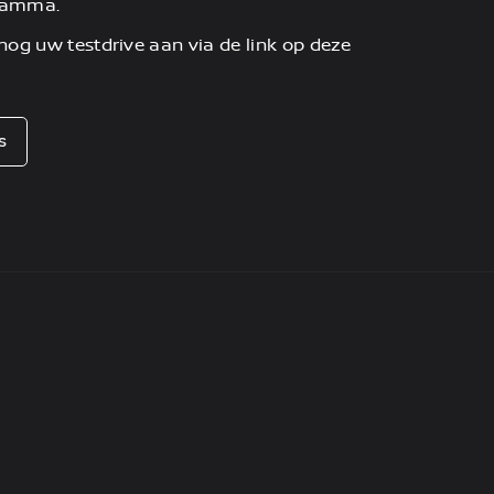
-gamma.
og uw testdrive aan via de link op deze
s