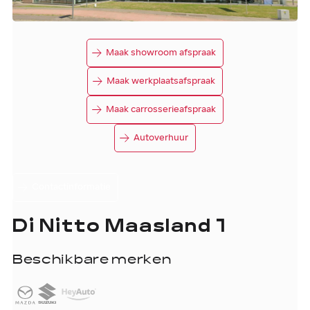
Maak showroom afspraak
Maak werkplaatsafspraak
Maak carrosserieafspraak
Autoverhuur
Contactinformatie
Di Nitto Maasland 1
Beschikbare merken