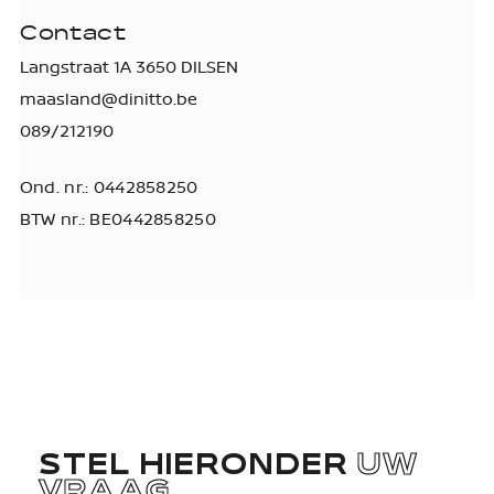
Contact
Langstraat 1A 3650 DILSEN
maasland@dinitto.be
089/212190
Ond. nr.: 0442858250
BTW nr.: BE0442858250
STEL HIERONDER
UW
VRAAG