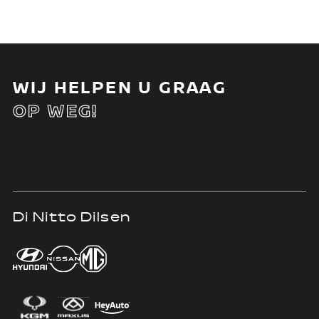
WIJ HELPEN U GRAAG
OP WEG!
Di Nitto Dilsen
D