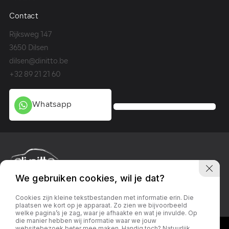
Contact
Co
Rijksweg 147
Me
3650 Dilsen
36
dilsen@dinitto.be
Ge
+32 89 21 21 60
+3
Whatsapp
We gebruiken cookies, wil je dat?
Privacy policy
Linkedin
Facebook
Instagram
Cookies zijn kleine tekstbestanden met informatie erin. Die
plaatsen we kort op je apparaat. Zo zien we bijvoorbeeld
welke pagina’s je zag, waar je afhaakte en wat je invulde. Op
die manier hebben wij informatie waar we jouw
websitebezoek beter mee maken. Handig toch? Natuurlijk